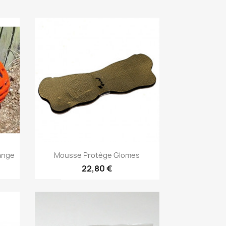
Aperçu rapide

ange
Mousse Protège Glomes
22,80 €