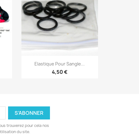
Aperçu rapide

Elastique Pour Sangle...
4,50 €
ous trouverez pour cela nos
ilisation du site.