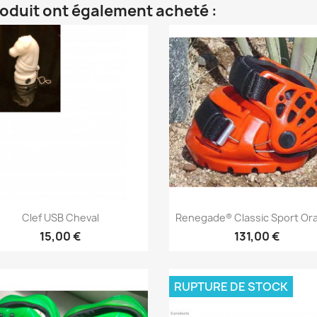
roduit ont également acheté :
Aperçu rapide
Aperçu rapide


Clef USB Cheval
Renegade® Classic Sport Or
15,00 €
131,00 €
RUPTURE DE STOCK