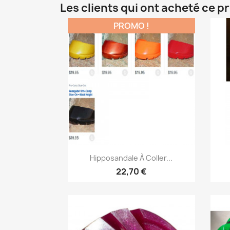
Les clients qui ont acheté ce p
PROMO !
Aperçu rapide

Hipposandale À Coller...
22,70 €