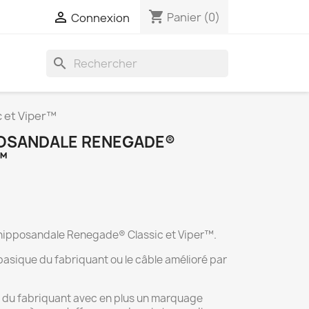
shopping_cart

Panier
(0)
Connexion
search
 et Viper™
POSANDALE RENEGADE®
™
 hipposandale Renegade® Classic et Viper™.
basique du fabriquant ou le câble amélioré par
le du fabriquant avec en plus un marquage