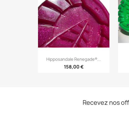
Aperçu rapide

Hipposandale Renegade®...
158,00 €
Recevez nos off