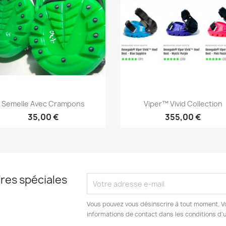
Aperçu rapide
Aperçu rapide


Semelle Avec Crampons
Viper™ Vivid Collection
35,00 €
355,00 €
res spéciales
Vous pouvez vous désinscrire à tout moment. V
informations de contact dans les conditions d'ut