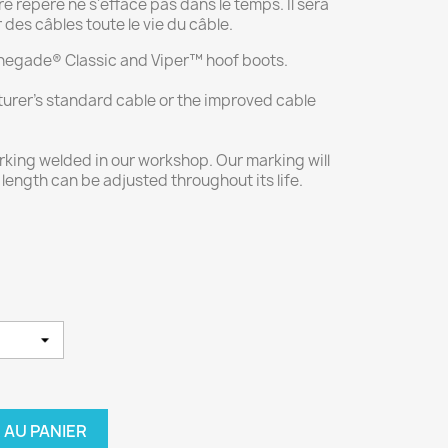
re repère ne s'efface pas dans le temps. Il sera
r des câbles toute le vie du câble.
enegade® Classic and Viper™ hoof boots.
urer's standard cable or the improved cable
king welded in our workshop. Our marking will
 length can be adjusted throughout its life.
 AU PANIER