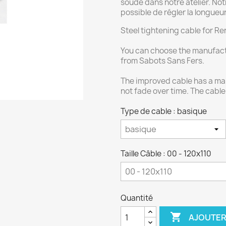
soudé dans notre atelier. Not
possible de régler la longueu
Steel tightening cable for R
You can choose the manufact
from Sabots Sans Fers.
The improved cable has a mar
not fade over time. The cable
Type de cable : basique
Taille Câble : 00 - 120x110
Quantité

AJOUTER